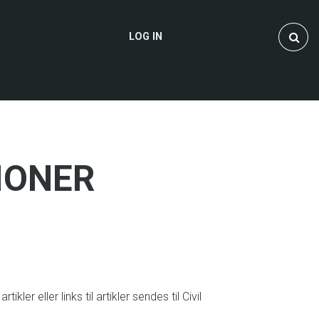
Search
USER
LOG IN
ACCOUNT
MENU
IONER
r eller links til artikler sendes til Civil