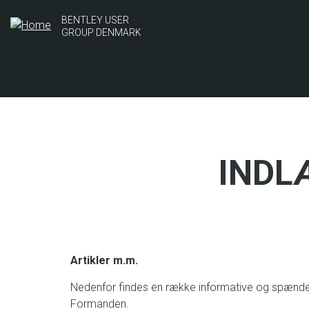
Skip
BENTLEY USER
to
GROUP DENMARK
main
content
INDL
Artikler m.m.
Nedenfor findes en række informative og spændende ar
Formanden.