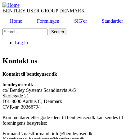
Skip
to
BENTLEY USER GROUP DENMARK
main
Home
Foreningen
SIG'er
Standarder
content
Search
Log in
User
account
Kontakt os
menu
Kontakt til bentleyuser.dk
bentleyuser.dk
co/ Bentley Systems Scandinavia A/S
Skolegade 21
DK-8000 Aarhus C, Denmark
CVR-nr. 30366794
Kommentarer eller gode ideer til bentleyuser.dk kan sendes til
foreningens bestyrelse:
Formand \ næstformand:
info
@
bentleyuser.dk