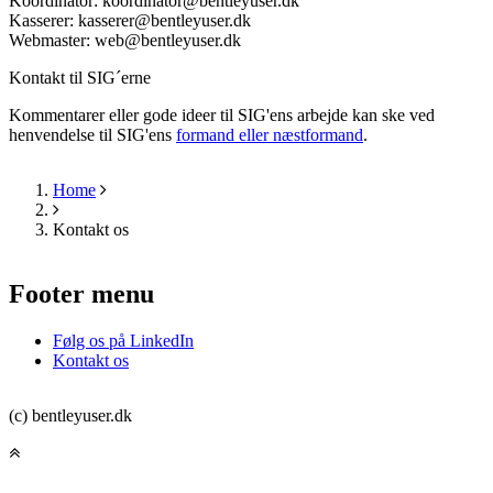
Koordinator:
koordinator
@
bentleyuser.dk
Kasserer:
kasserer
@
bentleyuser.dk
Webmaster:
web
@
bentleyuser.dk
Kontakt til SIG´erne
Kommentarer eller gode ideer til SIG'ens arbejde kan ske ved
henvendelse til SIG'ens
formand eller næstformand
.
Home
Breadcrumb
Kontakt os
Footer menu
Følg os på LinkedIn
Kontakt os
(c) bentleyuser.dk