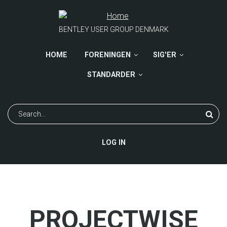
Skip
to
main
BENTLEY USER GROUP DENMARK
content
HOME
FORENINGEN
SIG'ER
STANDARDER
Search
USER
LOG IN
ACCOUNT
MENU
PROJECTWISE