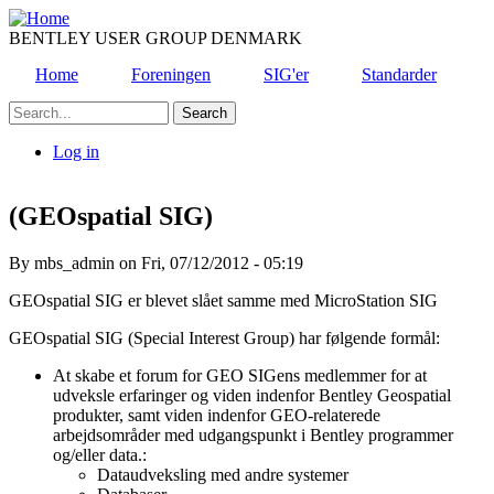
Skip
to
BENTLEY USER GROUP DENMARK
main
Home
Foreningen
SIG'er
Standarder
content
Search
Log in
User
account
(GEOspatial SIG)
menu
By
mbs_admin
on
Fri, 07/12/2012 - 05:19
GEOspatial SIG er blevet slået samme med MicroStation SIG
GEOspatial SIG (Special Interest Group) har følgende formål:
At skabe et forum for GEO SIGens medlemmer for at
udveksle erfaringer og viden indenfor Bentley Geospatial
produkter, samt viden indenfor GEO-relaterede
arbejdsområder med udgangspunkt i Bentley programmer
og/eller data.:
Dataudveksling med andre systemer